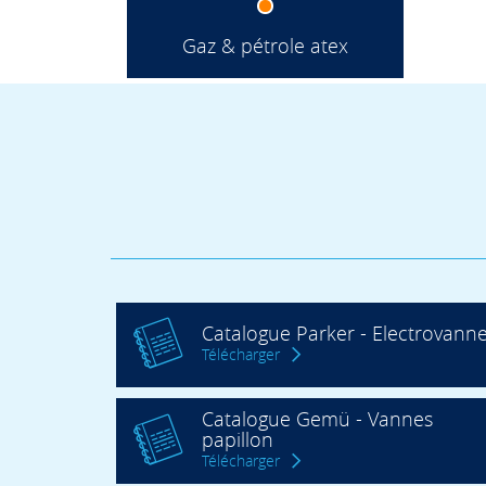
Gaz & pétrole atex
Catalogue Parker - Electrovann
Télécharger
Catalogue Gemü - Vannes
papillon
Télécharger