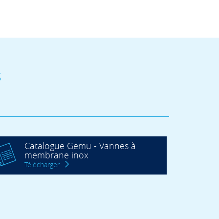
s
Catalogue Gemü - Vannes à
membrane inox
Télécharger