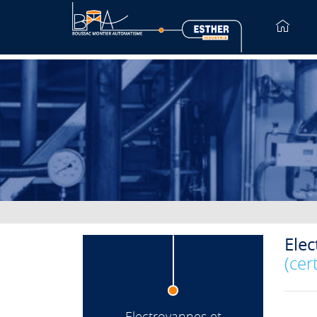
Elec
(cer
Electrovannes et