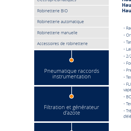
Hau
Hau
Robinetterie BIO
Robinetterie automatique
• Ra
Robinetterie manuelle
• Or
• Ta
Accessoires de robinetterie
• La
• 2/
• Fo
• Pr
Pneumatique raccords
instrumentation
• T
• FL
vape
• B
• Te
Filtration et générateur
• T
d’azote
d’él