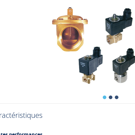
ractéristiques
tes performances