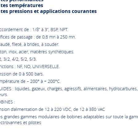
tes températures
tes pressions et applications courantes
ccordement de : 1/8‘’ à 3‘’, BSP, NPT.
ifices de passage : de 0,6 mn à 250 mn.
raudé, fileté, à brides, à souder.
iton, inox, acier, matières synthétiques.
2, 3/2, 4/2, 5/2, 5/3.
nctions : NF, NO, UNIVERSELLE.
ession de 0 à 500 bars.
empérature de – 200° à + 200°C.
UIDES : liquides, gazeux, chargés, agressifs, alimentaires, hydrocarbures,
urs.
OBINES :
nsion d’alimentation de 12 à 220 VDC, de 12 à 380 VAC
rès grandes gammes modulaires de bobines adaptables sur toute la ga
éctrovannes et pilotes