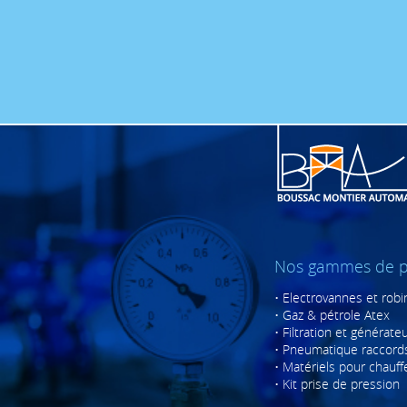
ADG
ADG
ADG
ADG
ADG
ADG
ADG
ADG
ADG
Nos gammes de p
ADG
•
Electrovannes et robi
ADG
•
Gaz & pétrole Atex
ADG
•
Filtration et générate
•
Pneumatique raccords
ADG
•
Matériels pour chauff
•
Kit prise de pression
ADG