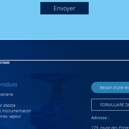
03CF-5050
COU
03CF-6350
COU
03CF-7566
COUDE
03CF-9080
COU
03CM-110100
COU
03CM-2015
COU
03CM-2020
COU
03CM-2515
COU
03CM-2520
COU
roduits
03CM-2526
CO
Besoin d'une é
netterie
03CM-3220
COU
03CM-3226
CO
FORMULAIRE D
ur d’azote
 instrumentation
03CM-3233
COU
eries vapeur
Adresse :
03CM-4026
CO
173, route des Entre