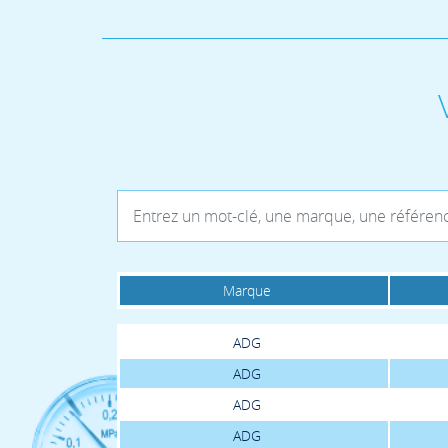
Marque
ADG
ADG
ADG
ADG