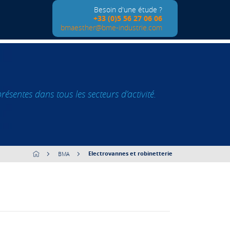
Besoin d'une étude ?
+33 (0)5 56 27 06 06
bmaesther@bme-industrie.com
sentes dans tous les secteurs d’activité.
Electrovannes et robinetterie
BMA