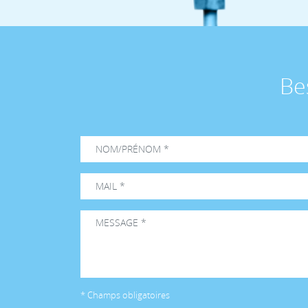
ADG
ADG
ADG
ADG
Be
ADG
ADG
ADG
ADG
ADG
ADG
ADG
ADG
ADG
ADG
* Champs obligatoires
ADG