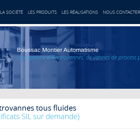
LA SOCIÉTÉ
LES PRODUITS
LES RÉALISATIONS
NOUS CONTACTER
Boussac Montier Automatisme
Une gamme d’électrovannes, de vannes de process pré
trovannes tous fluides
tificats SIL sur demande)